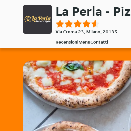
Passa
La Perla - Pi
al
contenuto
principale
Via Crema 23, Milano, 20135
Recensioni
Menu
Contatti